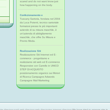
scared and do not want know just
how happening on the body.
Confezionamento e
Tuscany Sartoria, fondata nel 2004
da Luca Potenti, tecnico sartoriale
formatosi presso le più importanti
aziende di su misura maschile, è
un'azienda di abbigliamento
maschile, che offre Su Misura e
Pronto Moda.
Realizzazione Siti
Realizzazione Siti Internet ed E-
commerce - progettiamo e
realizziamo siti web ed E-commerce
Responsive con Carrello in UNICO
STEP DI ACQUISTO
posizionamento organico sui Motori
di Ricerca Campagne Adwords
Campagne Mail Marketing
 directory,paid web directory,web directories,internet directory.
We have tried to arrange site in