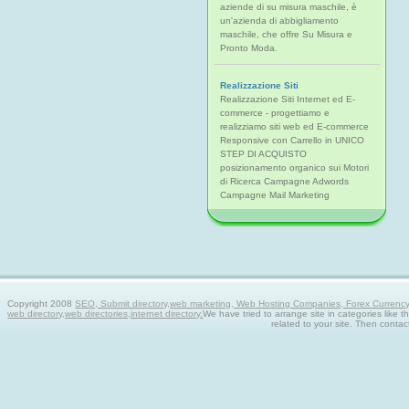
aziende di su misura maschile, è
un'azienda di abbigliamento
maschile, che offre Su Misura e
Pronto Moda.
Realizzazione Siti
Realizzazione Siti Internet ed E-
commerce - progettiamo e
realizziamo siti web ed E-commerce
Responsive con Carrello in UNICO
STEP DI ACQUISTO
posizionamento organico sui Motori
di Ricerca Campagne Adwords
Campagne Mail Marketing
Copyright 2008
SEO, Submit directory,web marketing, Web Hosting Companies, Forex Currency tra
web directory,web directories,internet directory.
We have tried to arrange site in categories like t
related to your site. Then contac