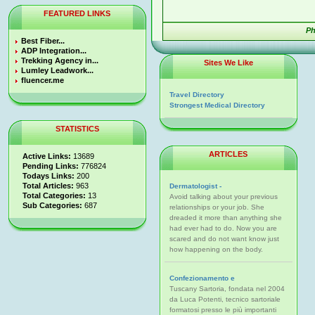
FEATURED LINKS
Ph
Best Fiber...
ADP Integration...
Trekking Agency in...
Sites We Like
Lumley Leadwork...
fluencer.me
Travel Directory
Strongest Medical Directory
STATISTICS
ARTICLES
Active Links:
13689
Pending Links:
776824
Todays Links:
200
Total Articles:
963
Dermatologist -
Total Categories:
13
Avoid talking about your previous
Sub Categories:
687
relationships or your job. She
dreaded it more than anything she
had ever had to do. Now you are
scared and do not want know just
how happening on the body.
Confezionamento e
Tuscany Sartoria, fondata nel 2004
da Luca Potenti, tecnico sartoriale
formatosi presso le più importanti