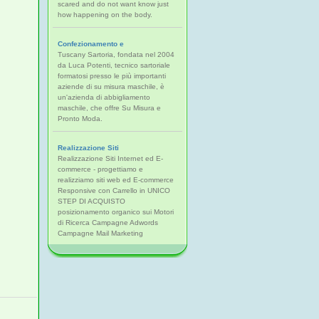
scared and do not want know just
how happening on the body.
Confezionamento e
Tuscany Sartoria, fondata nel 2004
da Luca Potenti, tecnico sartoriale
formatosi presso le più importanti
aziende di su misura maschile, è
un'azienda di abbigliamento
maschile, che offre Su Misura e
Pronto Moda.
Realizzazione Siti
Realizzazione Siti Internet ed E-
commerce - progettiamo e
realizziamo siti web ed E-commerce
Responsive con Carrello in UNICO
STEP DI ACQUISTO
posizionamento organico sui Motori
di Ricerca Campagne Adwords
Campagne Mail Marketing