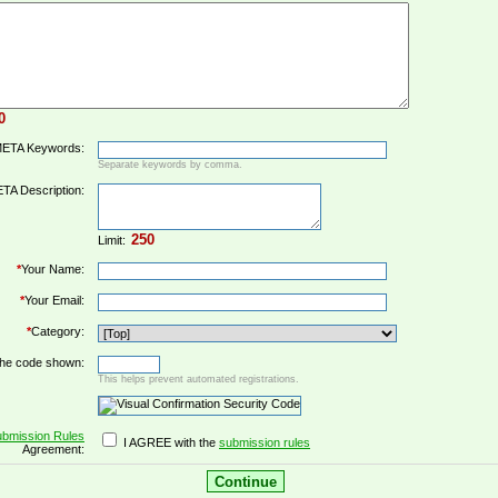
ETA Keywords:
Separate keywords by comma.
TA Description:
Limit:
*
Your Name:
*
Your Email:
*
Category:
the code shown:
This helps prevent automated registrations.
bmission Rules
I AGREE with the
submission rules
Agreement: