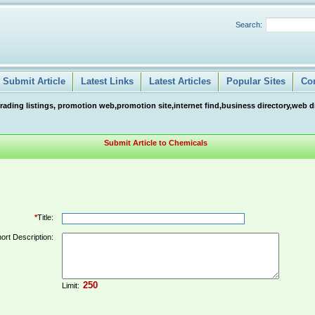
Search:
Submit Article
Latest Links
Latest Articles
Popular Sites
Co
ng listings, promotion web,promotion site,internet find,business directory,web direc
Submit Article to Chemicals
*
Title:
ort Description:
Limit: